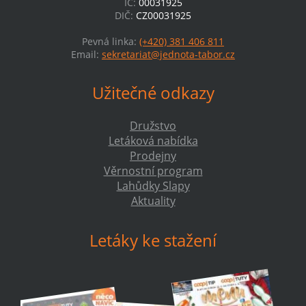
IČ:
00031925
DIČ:
CZ00031925
Pevná linka:
(+420) 381 406 811
Email:
sekretariat@jednota-tabor.cz
Užitečné odkazy
Družstvo
Letáková nabídka
Prodejny
Věrnostní program
Lahůdky Slapy
Aktuality
Letáky ke stažení