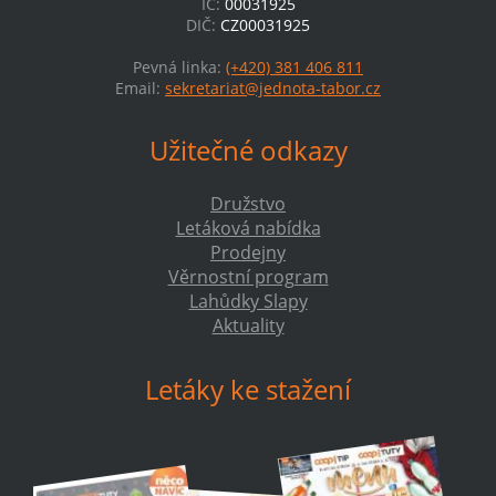
IČ:
00031925
DIČ:
CZ00031925
Pevná linka:
(+420) 381 406 811
Email:
sekretariat@jednota-tabor.cz
Užitečné odkazy
Družstvo
Letáková nabídka
Prodejny
Věrnostní program
Lahůdky Slapy
Aktuality
Letáky ke stažení