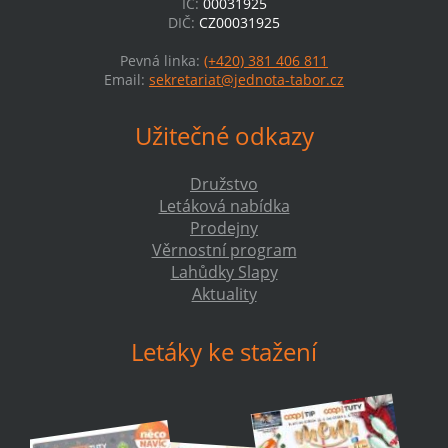
IČ:
00031925
DIČ:
CZ00031925
Pevná linka:
(+420) 381 406 811
Email:
sekretariat@jednota-tabor.cz
Užitečné odkazy
Družstvo
Letáková nabídka
Prodejny
Věrnostní program
Lahůdky Slapy
Aktuality
Letáky ke stažení