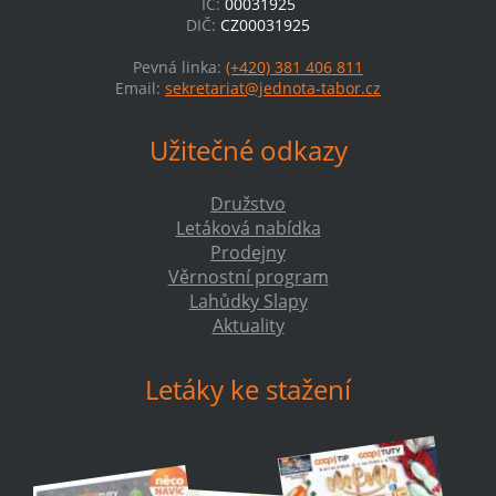
IČ:
00031925
DIČ:
CZ00031925
Pevná linka:
(+420) 381 406 811
Email:
sekretariat@jednota-tabor.cz
Užitečné odkazy
Družstvo
Letáková nabídka
Prodejny
Věrnostní program
Lahůdky Slapy
Aktuality
Letáky ke stažení