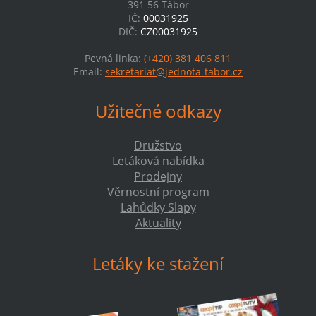
391 56 Tábor
IČ:
00031925
DIČ:
CZ00031925
Pevná linka:
(+420) 381 406 811
Email:
sekretariat@jednota-tabor.cz
Užitečné odkazy
Družstvo
Letáková nabídka
Prodejny
Věrnostní program
Lahůdky Slapy
Aktuality
Letáky ke stažení