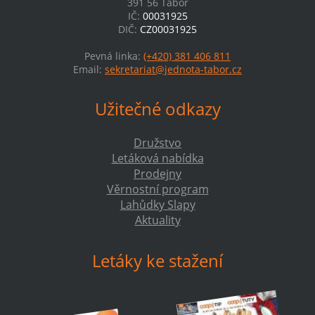
391 56 Tábor
IČ:
00031925
DIČ:
CZ00031925
Pevná linka:
(+420) 381 406 811
Email:
sekretariat@jednota-tabor.cz
Užitečné odkazy
Družstvo
Letáková nabídka
Prodejny
Věrnostní program
Lahůdky Slapy
Aktuality
Letáky ke stažení