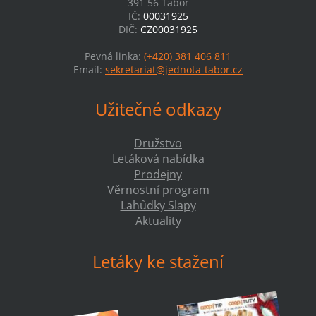
391 56 Tábor
IČ:
00031925
DIČ:
CZ00031925
Pevná linka:
(+420) 381 406 811
Email:
sekretariat@jednota-tabor.cz
Užitečné odkazy
Družstvo
Letáková nabídka
Prodejny
Věrnostní program
Lahůdky Slapy
Aktuality
Letáky ke stažení