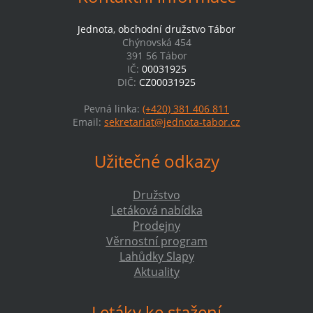
Jednota, obchodní družstvo Tábor
Chýnovská 454
391 56 Tábor
IČ:
00031925
DIČ:
CZ00031925
Pevná linka:
(+420) 381 406 811
Email:
sekretariat@jednota-tabor.cz
Užitečné odkazy
Družstvo
Letáková nabídka
Prodejny
Věrnostní program
Lahůdky Slapy
Aktuality
Letáky ke stažení