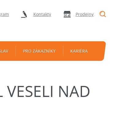
"Vyhledávání
gram
Kontakty
Prodejny
SLAV
PRO ZÁKAZNÍKY
KARIÉRA
L VESELI NAD