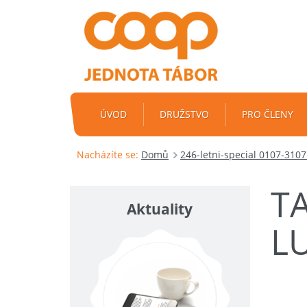
ÚVOD
DRUŽSTVO
PRO ČLENY
Nacházíte se:
Domů
246-letni-special 0107-310
TA
Aktuality
LU