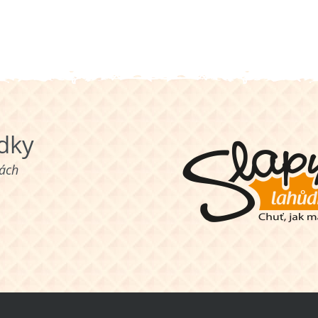
ůdky
nách