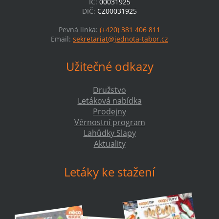
IČ:
00031925
DIČ:
CZ00031925
Pevná linka:
(+420) 381 406 811
Email:
sekretariat@jednota-tabor.cz
Užitečné odkazy
Družstvo
Letáková nabídka
Prodejny
Věrnostní program
Lahůdky Slapy
Aktuality
Letáky ke stažení