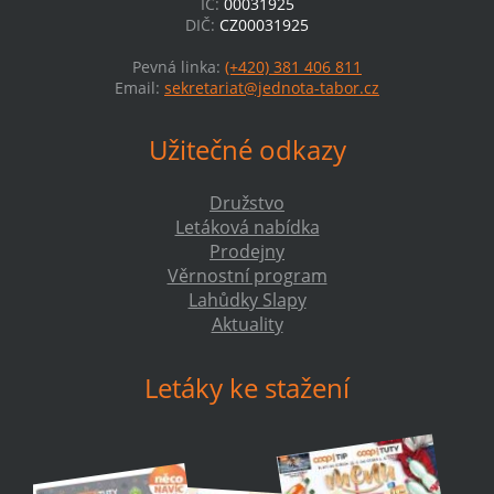
IČ:
00031925
DIČ:
CZ00031925
Pevná linka:
(+420) 381 406 811
Email:
sekretariat@jednota-tabor.cz
Užitečné odkazy
Družstvo
Letáková nabídka
Prodejny
Věrnostní program
Lahůdky Slapy
Aktuality
Letáky ke stažení