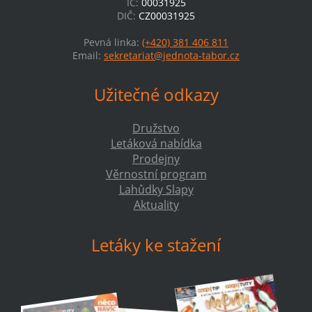
IČ:
00031925
DIČ:
CZ00031925
Pevná linka:
(+420) 381 406 811
Email:
sekretariat@jednota-tabor.cz
Užitečné odkazy
Družstvo
Letáková nabídka
Prodejny
Věrnostní program
Lahůdky Slapy
Aktuality
Letáky ke stažení