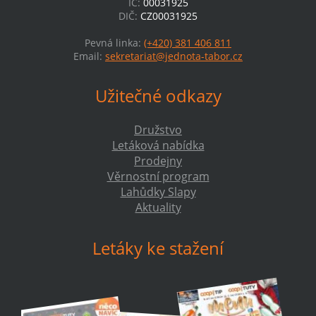
IČ:
00031925
DIČ:
CZ00031925
Pevná linka:
(+420) 381 406 811
Email:
sekretariat@jednota-tabor.cz
Užitečné odkazy
Družstvo
Letáková nabídka
Prodejny
Věrnostní program
Lahůdky Slapy
Aktuality
Letáky ke stažení