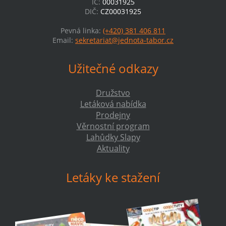
IČ:
00031925
DIČ:
CZ00031925
Pevná linka:
(+420) 381 406 811
Email:
sekretariat@jednota-tabor.cz
Užitečné odkazy
Družstvo
Letáková nabídka
Prodejny
Věrnostní program
Lahůdky Slapy
Aktuality
Letáky ke stažení