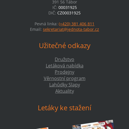
391 56 Tábor
IČ:
00031925
DIČ:
CZ00031925
Pevná linka:
(+420) 381 406 811
Email:
sekretariat@jednota-tabor.cz
Užitečné odkazy
Družstvo
Letáková nabídka
Prodejny
Věrnostní program
Lahůdky Slapy
Aktuality
Letáky ke stažení