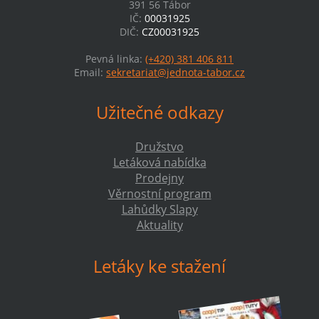
391 56 Tábor
IČ:
00031925
DIČ:
CZ00031925
Pevná linka:
(+420) 381 406 811
Email:
sekretariat@jednota-tabor.cz
Užitečné odkazy
Družstvo
Letáková nabídka
Prodejny
Věrnostní program
Lahůdky Slapy
Aktuality
Letáky ke stažení