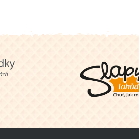
ůdky
nách