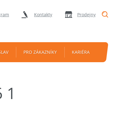
"Vyhledávání
gram
Kontakty
Prodejny
SLAV
PRO ZÁKAZNÍKY
KARIÉRA
 1