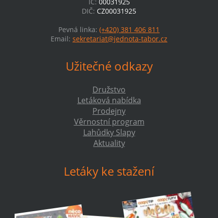
IČ:
00031925
DIČ:
CZ00031925
Pevná linka:
(+420) 381 406 811
Email:
sekretariat@jednota-tabor.cz
Užitečné odkazy
Družstvo
Letáková nabídka
Prodejny
Věrnostní program
Lahůdky Slapy
Aktuality
Letáky ke stažení