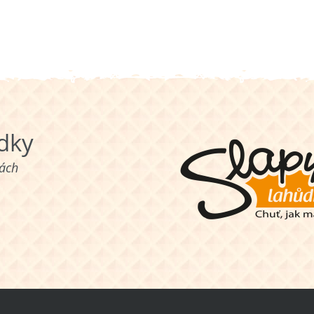
ůdky
nách