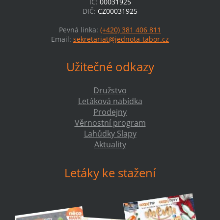
IČ:
00031925
DIČ:
CZ00031925
Pevná linka:
(+420) 381 406 811
Email:
sekretariat@jednota-tabor.cz
Užitečné odkazy
Družstvo
Letáková nabídka
Prodejny
Věrnostní program
Lahůdky Slapy
Aktuality
Letáky ke stažení