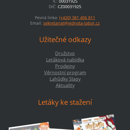
IČ:
00031925
DIČ:
CZ00031925
Pevná linka:
(+420) 381 406 811
Email:
sekretariat@jednota-tabor.cz
Užitečné odkazy
Družstvo
Letáková nabídka
Prodejny
Věrnostní program
Lahůdky Slapy
Aktuality
Letáky ke stažení