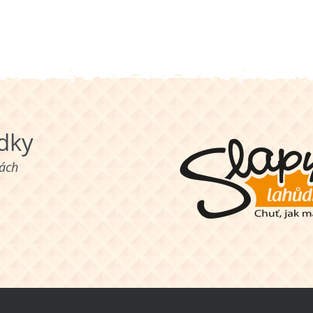
ůdky
nách