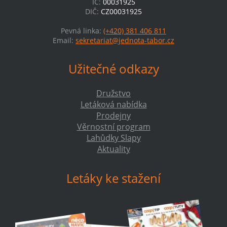
IČ:
00031925
DIČ:
CZ00031925
Pevná linka:
(+420) 381 406 811
Email:
sekretariat@jednota-tabor.cz
Užitečné odkazy
Družstvo
Letáková nabídka
Prodejny
Věrnostní program
Lahůdky Slapy
Aktuality
Letáky ke stažení