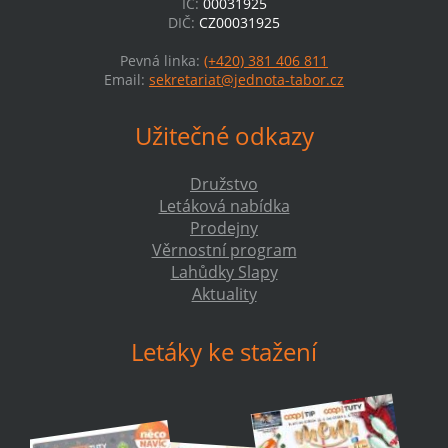
IČ:
00031925
DIČ:
CZ00031925
Pevná linka:
(+420) 381 406 811
Email:
sekretariat@jednota-tabor.cz
Užitečné odkazy
Družstvo
Letáková nabídka
Prodejny
Věrnostní program
Lahůdky Slapy
Aktuality
Letáky ke stažení