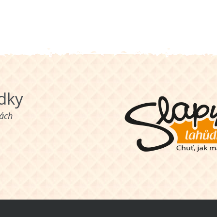
ůdky
nách