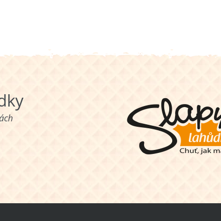
ůdky
nách