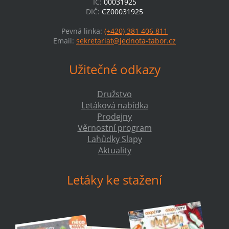
IČ:
00031925
DIČ:
CZ00031925
Pevná linka:
(+420) 381 406 811
Email:
sekretariat@jednota-tabor.cz
Užitečné odkazy
Družstvo
Letáková nabídka
Prodejny
Věrnostní program
Lahůdky Slapy
Aktuality
Letáky ke stažení