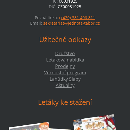
IČ:
00031925
DIČ:
CZ00031925
Pevná linka:
(+420) 381 406 811
Email:
sekretariat@jednota-tabor.cz
Užitečné odkazy
Družstvo
Letáková nabídka
Prodejny
Věrnostní program
Lahůdky Slapy
Aktuality
Letáky ke stažení