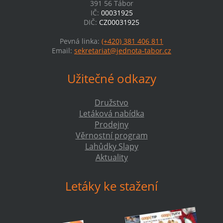
391 56 Tábor
IČ:
00031925
DIČ:
CZ00031925
Pevná linka:
(+420) 381 406 811
Email:
sekretariat@jednota-tabor.cz
Užitečné odkazy
Družstvo
Letáková nabídka
Prodejny
Věrnostní program
Lahůdky Slapy
Aktuality
Letáky ke stažení