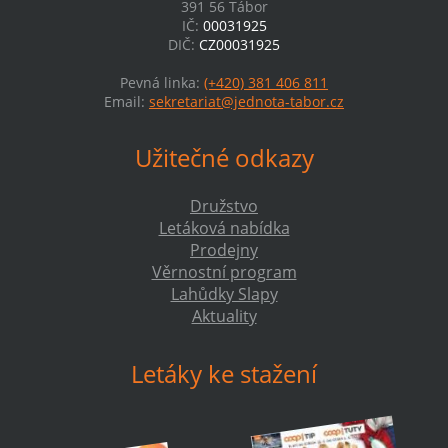
391 56 Tábor
IČ:
00031925
DIČ:
CZ00031925
Pevná linka:
(+420) 381 406 811
Email:
sekretariat@jednota-tabor.cz
Užitečné odkazy
Družstvo
Letáková nabídka
Prodejny
Věrnostní program
Lahůdky Slapy
Aktuality
Letáky ke stažení