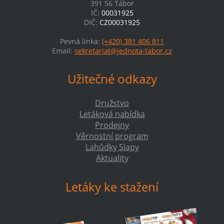
391 56 Tábor
IČ:
00031925
DIČ:
CZ00031925
Pevná linka:
(+420) 381 406 811
Email:
sekretariat@jednota-tabor.cz
Užitečné odkazy
Družstvo
Letáková nabídka
Prodejny
Věrnostní program
Lahůdky Slapy
Aktuality
Letáky ke stažení