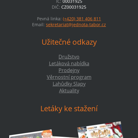
IČ:
00031925
DIČ:
CZ00031925
Pevná linka:
(+420) 381 406 811
Email:
sekretariat@jednota-tabor.cz
Užitečné odkazy
Družstvo
Letáková nabídka
Prodejny
Věrnostní program
Lahůdky Slapy
Aktuality
Letáky ke stažení