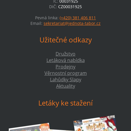
IČ:
00031925
DIČ:
CZ00031925
Pevná linka:
(+420) 381 406 811
Email:
sekretariat@jednota-tabor.cz
Užitečné odkazy
Družstvo
Letáková nabídka
Prodejny
Věrnostní program
Lahůdky Slapy
Aktuality
Letáky ke stažení