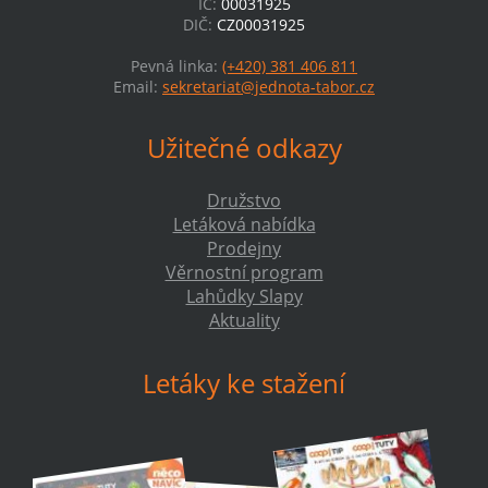
IČ:
00031925
DIČ:
CZ00031925
Pevná linka:
(+420) 381 406 811
Email:
sekretariat@jednota-tabor.cz
Užitečné odkazy
Družstvo
Letáková nabídka
Prodejny
Věrnostní program
Lahůdky Slapy
Aktuality
Letáky ke stažení