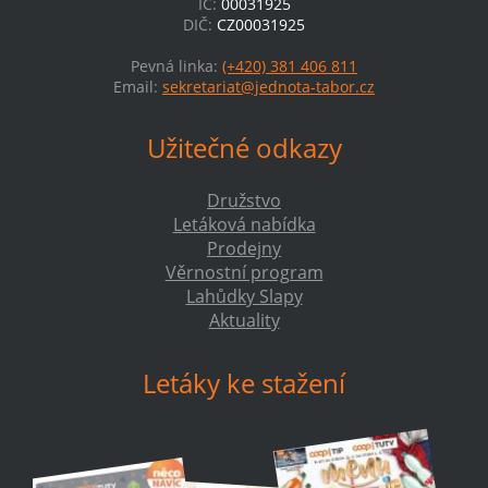
IČ:
00031925
DIČ:
CZ00031925
Pevná linka:
(+420) 381 406 811
Email:
sekretariat@jednota-tabor.cz
Užitečné odkazy
Družstvo
Letáková nabídka
Prodejny
Věrnostní program
Lahůdky Slapy
Aktuality
Letáky ke stažení