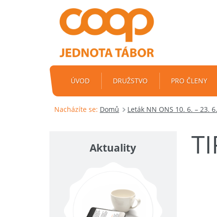
ÚVOD
DRUŽSTVO
PRO ČLENY
Nacházíte se:
Domů
Leták NN ONS 10. 6. – 23. 6
T
Aktuality