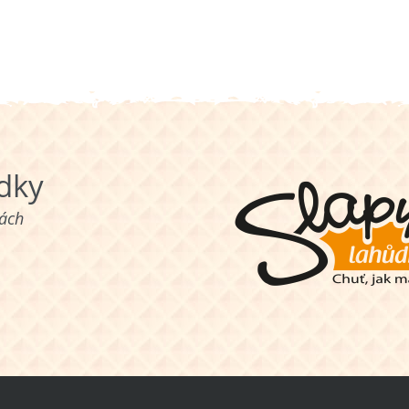
ůdky
nách