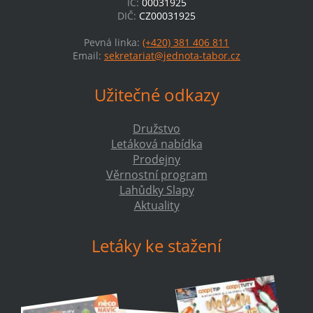
IČ:
00031925
DIČ:
CZ00031925
Pevná linka:
(+420) 381 406 811
Email:
sekretariat@jednota-tabor.cz
Užitečné odkazy
Družstvo
Letáková nabídka
Prodejny
Věrnostní program
Lahůdky Slapy
Aktuality
Letáky ke stažení