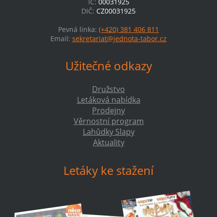
IČ:
00031925
DIČ:
CZ00031925
Pevná linka:
(+420) 381 406 811
Email:
sekretariat@jednota-tabor.cz
Užitečné odkazy
Družstvo
Letáková nabídka
Prodejny
Věrnostní program
Lahůdky Slapy
Aktuality
Letáky ke stažení