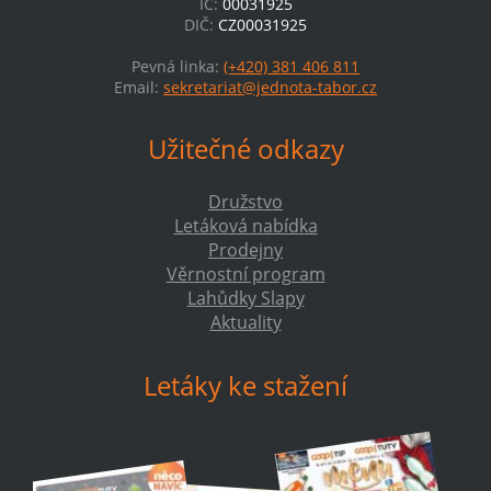
IČ:
00031925
DIČ:
CZ00031925
Pevná linka:
(+420) 381 406 811
Email:
sekretariat@jednota-tabor.cz
Užitečné odkazy
Družstvo
Letáková nabídka
Prodejny
Věrnostní program
Lahůdky Slapy
Aktuality
Letáky ke stažení