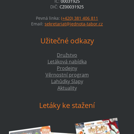
IČ:
00031925
DIČ:
CZ00031925
Pevná linka:
(+420) 381 406 811
Email:
sekretariat@jednota-tabor.cz
Užitečné odkazy
Družstvo
Letáková nabídka
Prodejny
Věrnostní program
Lahůdky Slapy
Aktuality
Letáky ke stažení