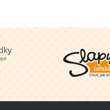
ůdky
nách