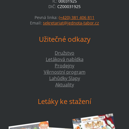
IČ:
00031925
DIČ:
CZ00031925
Pevná linka:
(+420) 381 406 811
Email:
sekretariat@jednota-tabor.cz
Užitečné odkazy
Družstvo
Letáková nabídka
Prodejny
Věrnostní program
Lahůdky Slapy
Aktuality
Letáky ke stažení