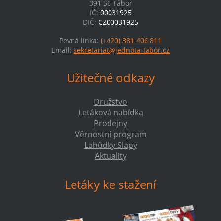
391 56 Tábor
IČ:
00031925
DIČ:
CZ00031925
Pevná linka:
(+420) 381 406 811
Email:
sekretariat@jednota-tabor.cz
Užitečné odkazy
Družstvo
Letáková nabídka
Prodejny
Věrnostní program
Lahůdky Slapy
Aktuality
Letáky ke stažení