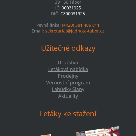
391 56 Tábor
IČ:
00031925
DIČ:
CZ00031925
Pevná linka:
(+420) 381 406 811
Email:
sekretariat@jednota-tabor.cz
Užitečné odkazy
Družstvo
Letáková nabídka
Prodejny
Věrnostní program
Lahůdky Slapy
Aktuality
Letáky ke stažení