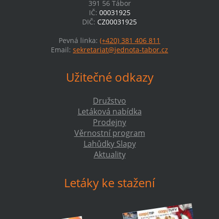
391 56 Tábor
IČ:
00031925
DIČ:
CZ00031925
Pevná linka:
(+420) 381 406 811
Email:
sekretariat@jednota-tabor.cz
Užitečné odkazy
Družstvo
Letáková nabídka
Prodejny
Věrnostní program
Lahůdky Slapy
Aktuality
Letáky ke stažení