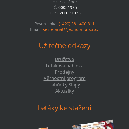
391 56 Tábor
IČ:
00031925
DIČ:
CZ00031925
Pevná linka:
(+420) 381 406 811
Email:
sekretariat@jednota-tabor.cz
Užitečné odkazy
Družstvo
Letáková nabídka
Prodejny
Věrnostní program
Lahůdky Slapy
Aktuality
Letáky ke stažení