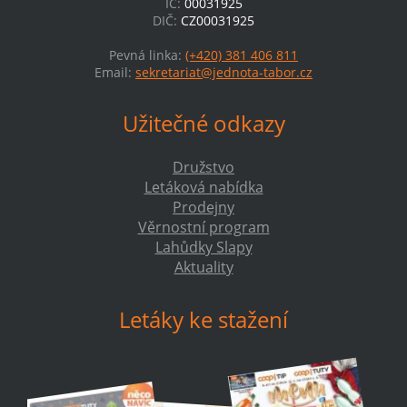
IČ:
00031925
DIČ:
CZ00031925
Pevná linka:
(+420) 381 406 811
Email:
sekretariat@jednota-tabor.cz
Užitečné odkazy
Družstvo
Letáková nabídka
Prodejny
Věrnostní program
Lahůdky Slapy
Aktuality
Letáky ke stažení