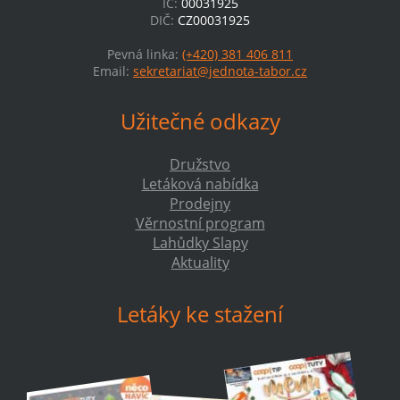
IČ:
00031925
DIČ:
CZ00031925
Pevná linka:
(+420) 381 406 811
Email:
sekretariat@jednota-tabor.cz
Užitečné odkazy
Družstvo
Letáková nabídka
Prodejny
Věrnostní program
Lahůdky Slapy
Aktuality
Letáky ke stažení