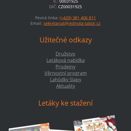
IČ:
00031925
DIČ:
CZ00031925
Pevná linka:
(+420) 381 406 811
Email:
sekretariat@jednota-tabor.cz
Užitečné odkazy
Družstvo
Letáková nabídka
Prodejny
Věrnostní program
Lahůdky Slapy
Aktuality
Letáky ke stažení