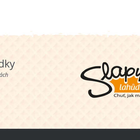
ůdky
nách